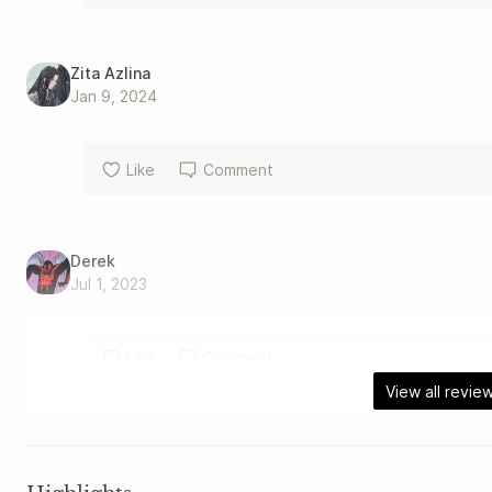
Zita Azlina
Jan 9, 2024
Like
Comment
Derek
Jul 1, 2023
Like
Comment
View all revie