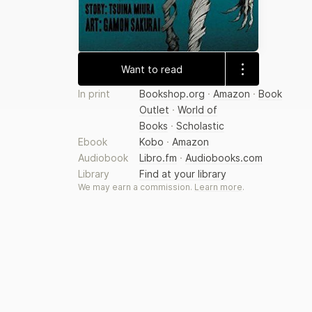
Want to read
In print
Bookshop.org
·
Amazon
·
Book
Outlet
·
World of
Books
·
Scholastic
Ebook
Kobo
·
Amazon
Audiobook
Libro.fm
·
Audiobooks.com
Library
Find at your library
We may earn a commission.
Learn more
.