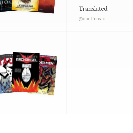
Translated
@
qontfnns