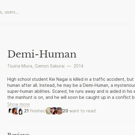
Demi-Human
Tsuina Miura
,
Gamon Sakurai
—
2014
High school student Kei Nagai is killed in a traffic accident, b
human after all. Instead, he may be a Demi-Human, a mysteriou
super-human abilities. Scared, he runs away and is aided in his 
the manhunt is on, and he will soon be caught up in a confli
they prepare to fight for global supremacy.
Show more
21
finished
20
want to read