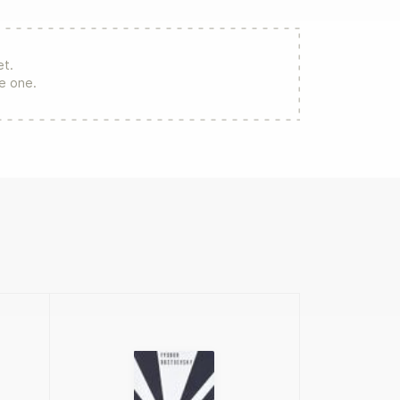
et.
re one.