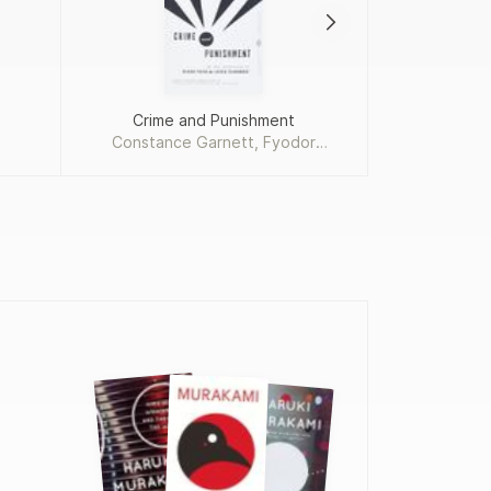
Crime and Punishment
Add
Constance Garnett, Fyodor
Dostoevsky