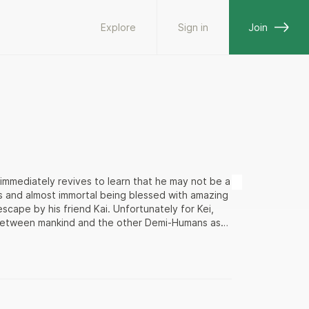
Explore
Sign in
Join
ut immediately revives to learn that he may not be a
s and almost immortal being blessed with amazing
escape by his friend Kai. Unfortunately for Kei,
ct between mankind and the other Demi-Humans as