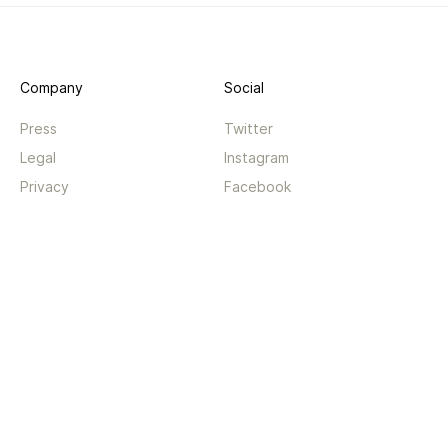
Company
Social
Press
Twitter
Legal
Instagram
Privacy
Facebook
Terms
TikTok
Support
App
Become a supporter
iPhone app
Guides
Android coming soon
API
Changelog
Contact