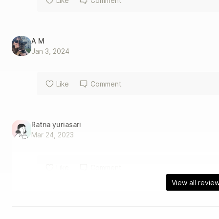
Like
Comment
A M
Jan 3, 2024
Like
Comment
Ratna yuriasari
Mar 24, 2023
Like
Comment
View all revie