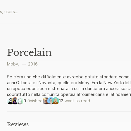
Porcelain
Moby,
—
2016
Se c'era uno che difficilmente avrebbe potuto sfondare come DJ
anni Ottanta e i Novanta, quello era Moby. Era la New York del P
un'epoca edonistica e sfrenata in cui la dance era ancora so
soprattutto nella comunità operaia afroamericana e latinoameri
ragazzino bianco pelle e ossa proveniente dal cuore del Conne
9
finished
12
want to read
Quello è stato forse l'ultimo periodo in cui un artista poteva viv
crack, ma anche di un sottobosco culturale provocatorio e fes
strada, una strada accidentata e lastricata di eccessi sciagurat
avrebbe portato a un successo quanto mai effimero. Ecco pe
Reviews
già la fine, della carriera come di altre dimensioni della sua vi