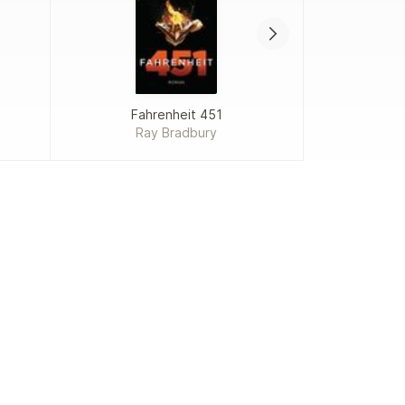
Fahrenheit 451
Proj
Ray Bradbury