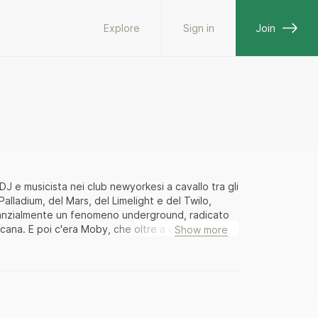
Explore
Sign in
Join
 e musicista nei club newyorkesi a cavallo tra gli
alladium, del Mars, del Limelight e del Twilo,
stanzialmente un fenomeno underground, radicato
cana. E poi c'era Moby, che oltre a essere un
Show more
cticut era un cristiano devoto, vegano e astemio.
ere con nulla a New York: l'era dell'AIDS e del
toso. Non senza complicazioni, Moby trovò la sua
i – ma, col senno di poi, anche spassosi – che lo
rché sul volgere del decennio Moby contemplava
ta, una sensazione che incanalò in quello che