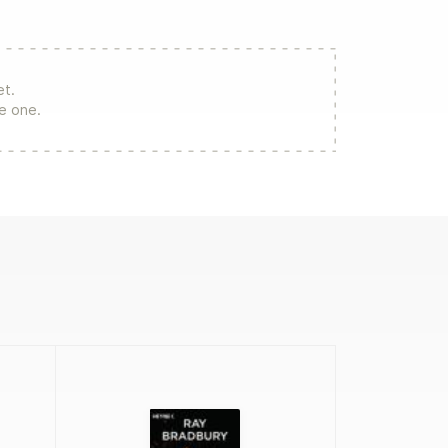
et.
re one.