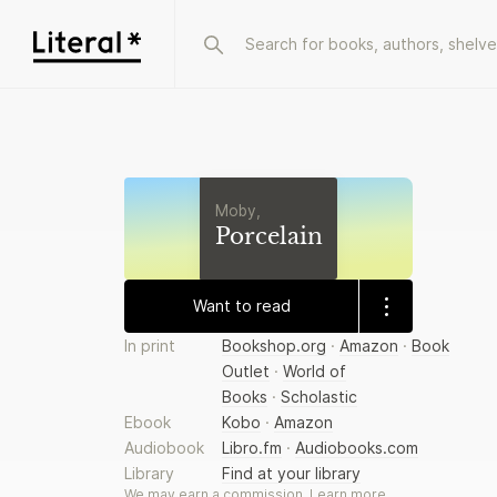
Moby,
Porcelain
Want to read
In print
Bookshop.org
·
Amazon
·
Book
Outlet
·
World of
Books
·
Scholastic
Ebook
Kobo
·
Amazon
Audiobook
Libro.fm
·
Audiobooks.com
Library
Find at your library
We may earn a commission.
Learn more
.