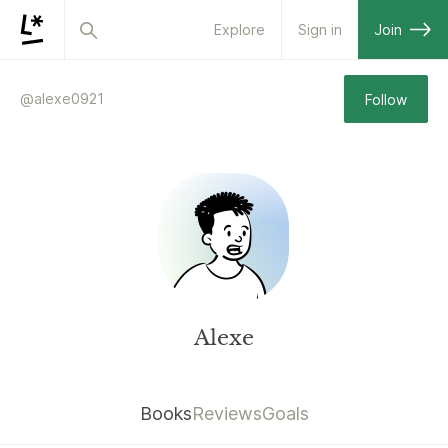
Explore
Sign in
Join
@
alexe0921
Follow
Alexe
Books
Reviews
Goals