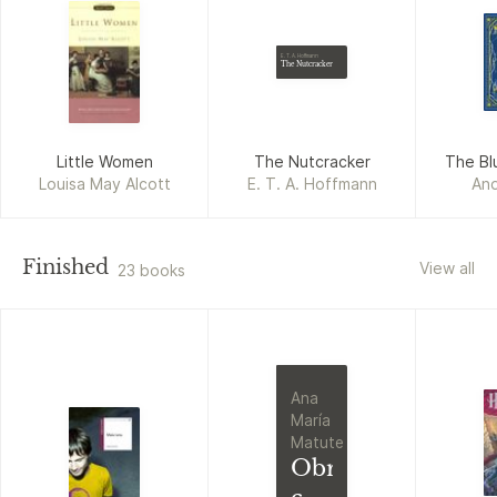
E. T. A. Hoffmann
The Nutcracker
Little Women
The Nutcracker
The Bl
Louisa May Alcott
E. T. A. Hoffmann
An
Finished
View all
23 books
Ana
María
Matute
Obra