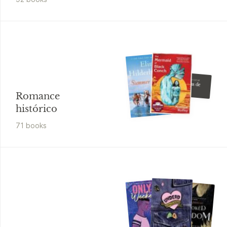
Marguerite Yourcenar
Memórias de
Adriano
Romance
histórico
71
book
s