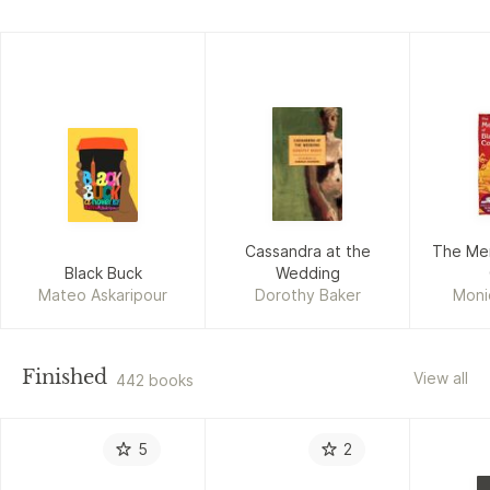
Cassandra at the
The Mer
Black Buck
Wedding
Mateo Askaripour
Dorothy Baker
Moni
Finished
View all
442 books
5
2