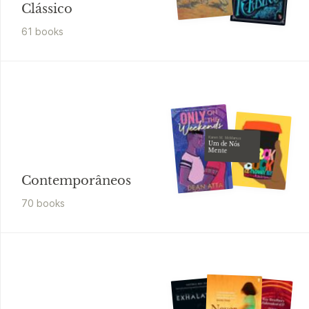
Clássico
61
book
s
Karen M. McManus
Um de Nós
Mente
Contemporâneos
70
book
s