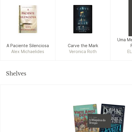
Uma Me
A Paciente Silenciosa
Carve the Mark
Alex Michaelides
Veronica Roth
EL
ED
Shelves
H.G. Wells
A Máquina do
Tempo