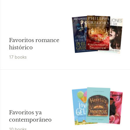
Favoritos romance
histórico
17
book
s
Favoritos ya
contemporâneo
10
book
s