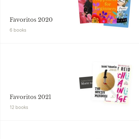
Favoritos 2020
6
book
s
Agatha Christie
Morte na praia
Favoritos 2021
12
book
s