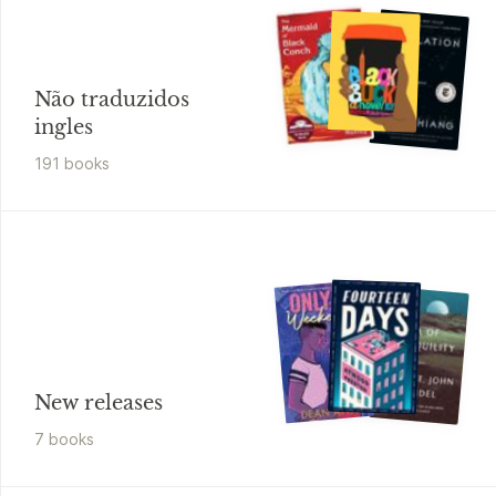
Não traduzidos
ingles
191
book
s
New releases
7
book
s