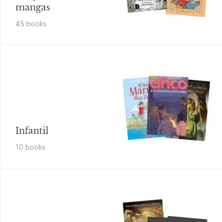
mangas
45
book
s
Infantil
10
book
s