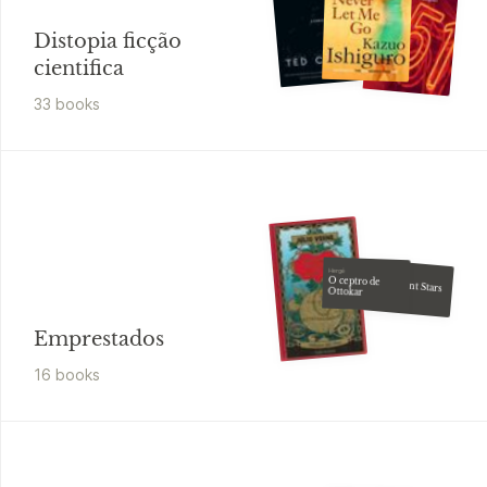
Distopia ficção
cientifica
33
book
s
Hergé
Dan Abnett
O ceptro de
The Silent Stars
Ottokar
Go By
Emprestados
16
book
s