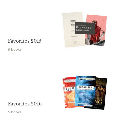
Veronica Henry
Uma Noite no
Expresso do
Oriente
Favoritos 2015
9
book
s
Favoritos 2016
5
book
s