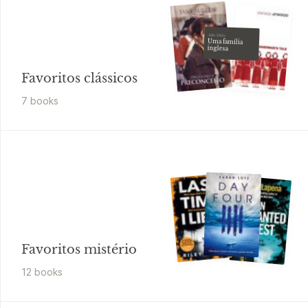
Júlio Dinis
Uma família
inglesa
Favoritos clássicos
7
book
s
Favoritos mistério
12
book
s