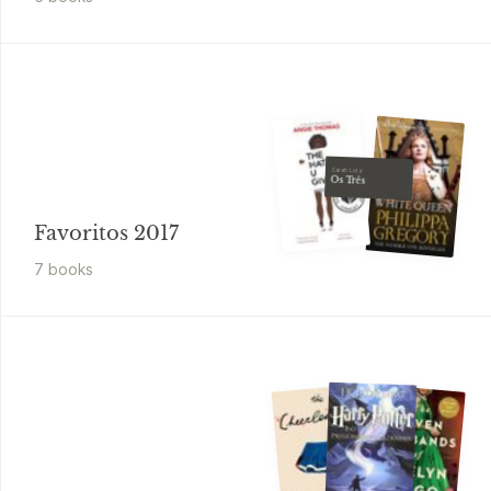
Sarah Lotz
Os Três
Favoritos 2017
7
book
s