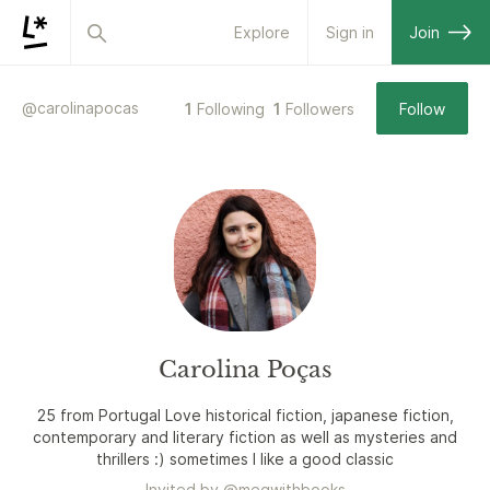
Explore
Sign in
Join
@
carolinapocas
1
Following
1
Followers
Follow
Carolina Poças
25 from Portugal Love historical fiction, japanese fiction,
contemporary and literary fiction as well as mysteries and
thrillers :) sometimes I like a good classic
Invited by
@
megwithbooks