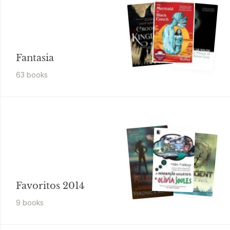
Fantasia
63
book
s
Favoritos 2014
9
book
s