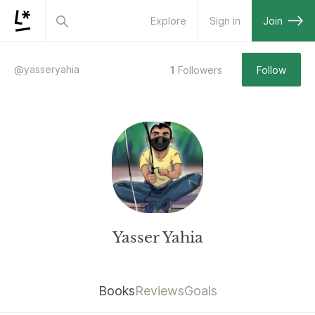
Explore
Sign in
Join
@
yasseryahia
1
Followers
Follow
Yasser Yahia
Books
Reviews
Goals