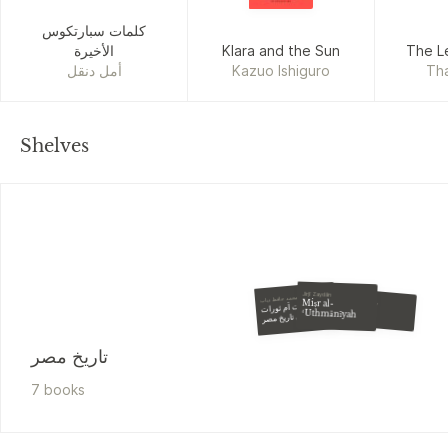
كلمات سبارتكوس
الأخيرة
Klara and the Sun
The Le
أمل دنقل
Kazuo Ishiguro
Tha
Shelves
Jirjī Zaydān
محمد حافظ دياب
خالد محيي الدين
Miṣr al-
انتفاضات أم ثورات
فى تاريخ مصر
والان اتكلم
ʻUthmānīyah
الحديث
تاريخ مصر
7
book
s