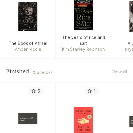
The years of rice and
The Book of Azrael
salt
A L
Amber Nicole
Kim Stanley Robinson
Hanya
Finished
View all
255 books
5
1
أمل دنقل
كلمات سبارتكوس
Tha
الأخيرة
Th
Br